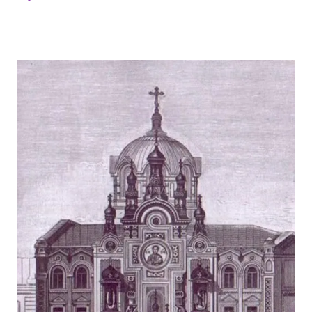
споры и примерял враждующих, но построен был
в честь возвращения Василия II из татарского
плена. Великий Князь Василий (темный)
возвращался из татарского плена, дал обет
построить храм на месте, откуда впервые увидит
Стены Московского кремля по возвращению на
родину, в честь Святого, память которого будет
праздноваться в этот день, что и произошло 30
ноября 1445 года в день памяти Святителя
Григория Неокесарийского. Место где был
построен храм называлась "Дербицы",что по
одной из версий, связано с древнерусским словом
"дербье", что означает болотистую или лесистую
местность. Деревянный храм просуществовал до
конца XVI столетия. Сегодня на месте этого храма
по благословению Алексея II построена
деревянная час...