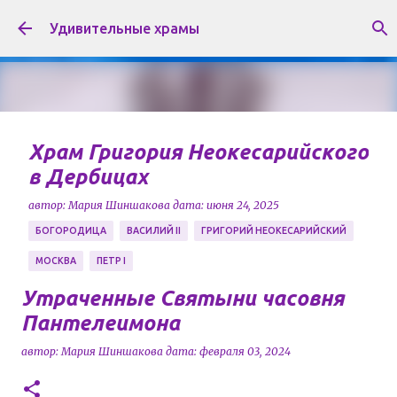
К основному контенту
Удивительные храмы
Храм Григория Неокесарийского
в Дербицах
автор:
Мария Шиншакова
дата:
июня 24, 2025
БОГОРОДИЦА
ВАСИЛИЙ II
ГРИГОРИЙ НЕОКЕСАРИЙСКИЙ
МОСКВА
ПЕТР I
Храм в честь Григория Неокесарийского
Утраченные Святыни часовня
расположен в районе Якиманка города Москвы, и
Пантелеимона
является памятником архитектуры XVII века. Храм
автор:
Мария Шиншакова
дата:
февраля 03, 2024
носит имя Чудотворца Григория Некесарийского,
0
который усмирял реки, лечил больных, решал