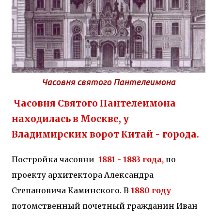
Часовня святого Пантелеимона
Часовня Святого Пантелеимона
находилась в Москве, у
Владимирских ворот Китай - города.
Постройка часовни
1881 - 1883 года,
по
проекту архитектора Александра
Степановича Каминского. В
1880 году
потомственный почетный гражданин Иван