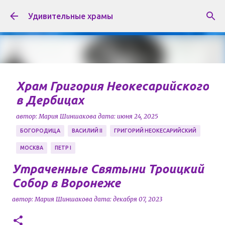
К основному контенту
Удивительные храмы
Храм Григория Неокесарийского
в Дербицах
автор:
Мария Шиншакова
дата:
июня 24, 2025
БОГОРОДИЦА
ВАСИЛИЙ II
ГРИГОРИЙ НЕОКЕСАРИЙСКИЙ
МОСКВА
ПЕТР I
Храм в честь Григория Неокесарийского
Утраченные Святыни Троицкий
расположен в районе Якиманка города Москвы, и
Собор в Воронеже
является памятником архитектуры XVII века. Храм
автор:
Мария Шиншакова
дата:
декабря 07, 2023
носит имя Чудотворца Григория Некесарийского,
0
который усмирял реки, лечил больных, решал