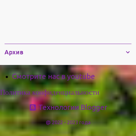
Плавающий храм был создан на базе военного десантного
корабля МДК, длиной 48 метров , шириной 7 метров
вмещает храм 120 человек, Калива из гранита(часовня с
кельей и звонницей), освящена в честь Иверской иконы
Божией Матери. Освящение храма состоялось в 2004 году 31
октября....
Архив
Смотрите нас в youtube
Политика конфиденциальности
Технологии Blogger
@ 2022 - 2023 года