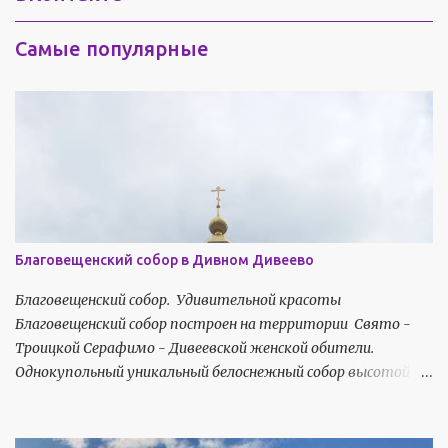
т
Самые популярные
а
р
и
и
Благовещенский собор в Дивном Дивеево
Благовещенский собор. Удивительной красоты
Благовещенский собор построен на территории Свято -
Троицкой Серафимо - Дивеевской женской обители.
Однокупольный уникальный белоснежный собор высотой 60
метров строгий, но изящный состоит из двух храмов
верхнего и нижнего. В верхнем храме главный престол в
честь Благовещения Пресвятой Богородицы . В нижнем