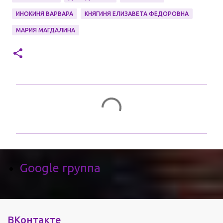
ИНОКИНЯ ВАРВАРА
КНЯГИНЯ ЕЛИЗАВЕТА ФЕДОРОВНА
МАРИЯ МАГДАЛИНА
К
о
м
Google группа
м
е
н
ВКонтакте