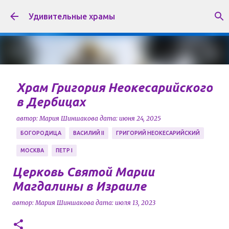
К основному контенту
Удивительные храмы
Храм Григория Неокесарийского
в Дербицах
автор:
Мария Шиншакова
дата:
июня 24, 2025
БОГОРОДИЦА
ВАСИЛИЙ II
ГРИГОРИЙ НЕОКЕСАРИЙСКИЙ
МОСКВА
ПЕТР I
Храм в честь Григория Неокесарийского
Церковь Святой Марии
расположен в районе Якиманка города Москвы, и
Магдалины в Израиле
является памятником архитектуры XVII века. Храм
автор:
Мария Шиншакова
дата:
июля 13, 2023
носит имя Чудотворца Григория Некесарийского,
0
который усмирял реки, лечил больных, решал