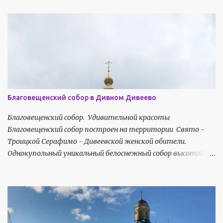
а
р
и
и
Благовещенский собор в Дивном Дивеево
Благовещенский собор. Удивительной красоты
Благовещенский собор построен на территории Свято -
Троицкой Серафимо - Дивеевской женской обители.
Однокупольный уникальный белоснежный собор высотой 60
метров строгий, но изящный состоит из двух храмов
верхнего и нижнего. В верхнем храме главный престол в
честь Благовещения Пресвятой Богородицы . В нижнем
храме главный престол в честь Успения Пресвятой
Богородицы . К собору ведет просторная лестница в три