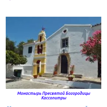
споры и примерял враждующих, но построен был
в честь возвращения Василия II из татарского
плена. Великий Князь Василий (темный)
возвращался из татарского плена, дал обет
построить храм на месте, откуда впервые увидит
Стены Московского кремля по возвращению на
родину, в честь Святого, память которого будет
праздноваться в этот день, что и произошло 30
ноября 1445 года в день памяти Святителя
Григория Неокесарийского. Место где был
построен храм называлась "Дербицы",что по
одной из версий, связано с древнерусским словом
"дербье", что означает болотистую или лесистую
местность. Деревянный храм просуществовал до
конца XVI столетия. Сегодня на месте этого храма
по благословению Алексея II построена
деревянная час...
Монастырь Пресвятой Богородицы
Кассопитры