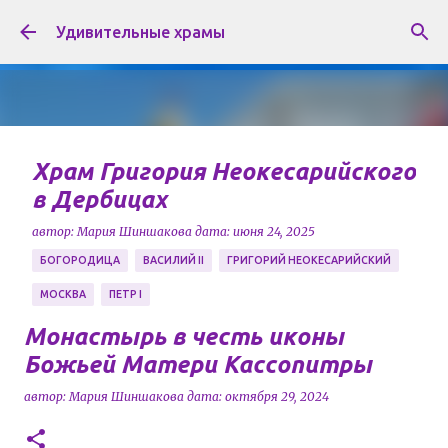
К основному контенту
Удивительные храмы
Храм Григория Неокесарийского
в Дербицах
автор:
Мария Шиншакова
дата:
июня 24, 2025
БОГОРОДИЦА
ВАСИЛИЙ II
ГРИГОРИЙ НЕОКЕСАРИЙСКИЙ
МОСКВА
ПЕТР I
Храм в честь Григория Неокесарийского
Монастырь в честь иконы
расположен в районе Якиманка города Москвы, и
Божьей Матери Кассопитры
является памятником архитектуры XVII века. Храм
автор:
Мария Шиншакова
дата:
октября 29, 2024
носит имя Чудотворца Григория Некесарийского,
0
который усмирял реки, лечил больных, решал