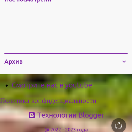
Волгоградский Герман Камышинский ( сейчас Митрополит).
Плавающий храм был создан на базе военного десантного
корабля МДК, длиной 48 метров , шириной 7 метров
вмещает храм 120 человек, Калива из гранита(часовня с
кельей и звонницей), освящена в честь Иверской иконы
Божией Матери. Освящение храма состоялось в 2004 году 31
октября....
Архив
Смотрите нас в youtube
Политика конфиденциальности
Технологии Blogger
@ 2022 - 2023 года